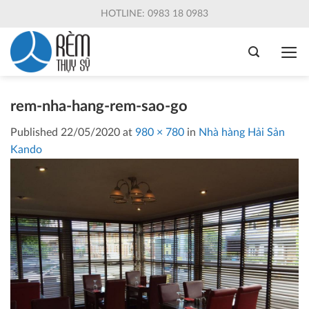
Skip
HOTLINE: 0983 18 0983
to
content
rem-nha-hang-rem-sao-go
Published
22/05/2020
at
980 × 780
in
Nhà hàng Hải Sản
Kando