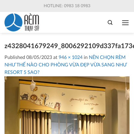
Skip
HOTLINE: 0983 18 0983
to
content
z4328041679249_8006292109d337fa173e
Published
08/05/2023
at
946 × 1024
in
NÊN CHỌN RÈM
NHƯ THẾ NÀO CHO PHÒNG VỪA ĐẸP VỪA SANG NHƯ
RESORT 5 SAO?