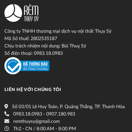
Công ty TNHH thương mại dịch vụ nội thất Thụy Sỹ
Mã Số thuế: 2802535187
Chịu trách nhiệm nội dung: Bùi Thuỵ Sỹ
Số điện thoại: 0983.18.0983
LIÊN HỆ VỚI CHÚNG TÔI
Số 03/01 Lê Huy Toán, P. Quảng Thắng, TP. Thanh Hóa.
0983.18.0983 - 0907.180.983
remthuysy@gmail.com
Th2 - CN / 8:00 AM - 8:00 PM