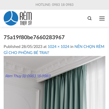
Skip
HOTLINE: 0983 18 0983
to
content
75a19f80be7660283967
Published
28/05/2023
at
1024 × 1024
in
NÊN CHỌN RÈM
GÌ CHO PHÒNG BÉ TRAI?