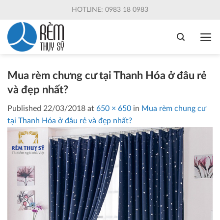
Skip
HOTLINE: 0983 18 0983
to
content
Mua rèm chưng cư tại Thanh Hóa ở đâu rẻ
và đẹp nhất?
Published
22/03/2018
at
650 × 650
in
Mua rèm chung cư
tại Thanh Hóa ở đâu rẻ và đẹp nhất?