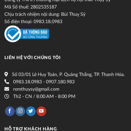
Mã Số thuế: 2802535187
Chịu trách nhiệm nội dung: Bùi Thuỵ Sỹ
Số điện thoại: 0983.18.0983
LIÊN HỆ VỚI CHÚNG TÔI
Số 03/01 Lê Huy Toán, P. Quảng Thắng, TP. Thanh Hóa.
0983.18.0983 - 0907.180.983
remthuysy@gmail.com
Th2 - CN / 8:00 AM - 8:00 PM
HỖ TRỢ KHÁCH HÀNG