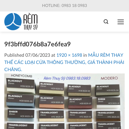
Skip
HOTLINE: 0983 18 0983
to
content
9f3bffd076b8a7e6fea9
Published
07/06/2023
at
1920 × 1698
in
MẪU RÈM THAY
THẾ CÁC LOẠI CỬA THÔNG THƯỜNG, GIÁ THÀNH PHẢI
CHĂNG.