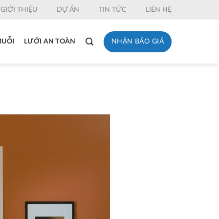
GIỚI THIỆU
DỰ ÁN
TIN TỨC
LIÊN HỆ
NHẬN BÁO GIÁ
MUỖI
LƯỚI AN TOÀN