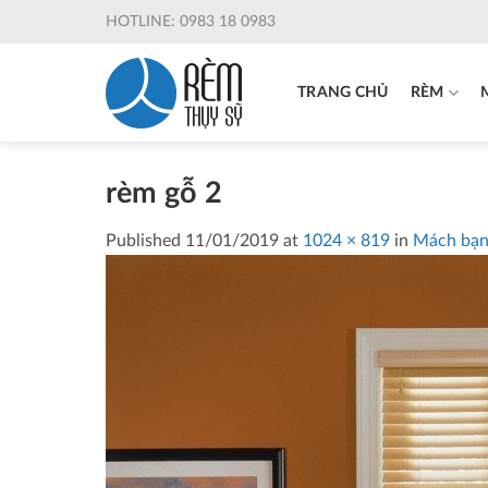
Skip
HOTLINE: 0983 18 0983
to
content
TRANG CHỦ
RÈM
rèm gỗ 2
Published
11/01/2019
at
1024 × 819
in
Mách bạn 