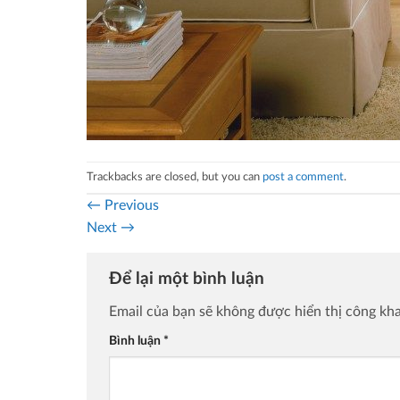
Trackbacks are closed, but you can
post a comment
.
←
Previous
Next
→
Để lại một bình luận
Email của bạn sẽ không được hiển thị công kha
Bình luận
*