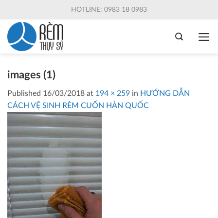
Skip
HOTLINE: 0983 18 0983
to
content
images (1)
Published
16/03/2018
at
194 × 259
in
HƯỚNG DẪN
CÁCH VỆ SINH RÈM CUỐN HÀN QUỐC