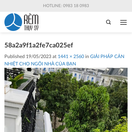
Skip
HOTLINE: 0983 18 0983
to
content
58a2a9f1a2fe7ca025ef
Published
19/05/2023
at
1441 × 2560
in
GIẢI PHÁP CẢN
NHIỆT CHO NGÔI NHÀ CỦA BẠN