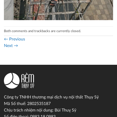
Both comments and trackbacks are currently closed.
←
Previous
Next
→
Công ty TNHH thương mại dịch vụ nội thất Thụy Sỹ
Mã Số thuế: 2802535187
Chịu trách nhiệm nội dung: Bùi Thuỵ Sỹ
Số điện thoại: 0983.18.0983