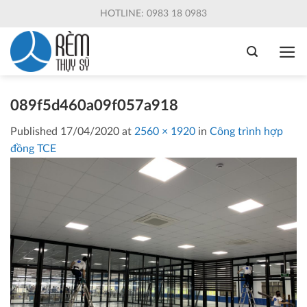
Skip
HOTLINE: 0983 18 0983
to
content
089f5d460a09f057a918
Published
17/04/2020
at
2560 × 1920
in
Công trình hợp
đồng TCE