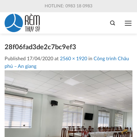
Skip
HOTLINE: 0983 18 0983
to
content
28f06fad3de2c7bc9ef3
Published
17/04/2020
at
2560 × 1920
in
Công trình Châu
phú – An giang