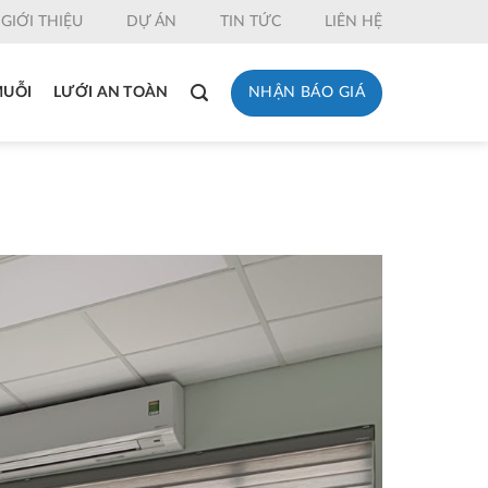
GIỚI THIỆU
DỰ ÁN
TIN TỨC
LIÊN HỆ
NHẬN BÁO GIÁ
MUỖI
LƯỚI AN TOÀN