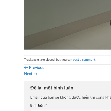
Trackbacks are closed, but you can
post a comment
.
←
Previous
Next
→
Để lại một bình luận
Email của bạn sẽ không được hiển thị công kha
Bình luận
*