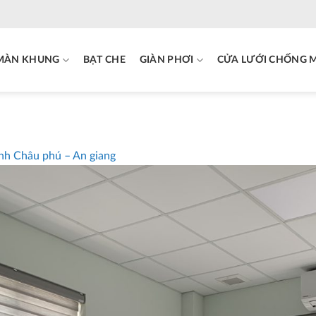
MÀN KHUNG
BẠT CHE
GIÀN PHƠI
CỬA LƯỚI CHỐNG 
nh Châu phú – An giang