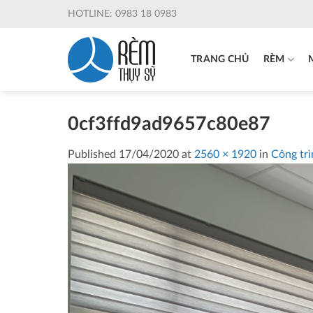
Skip
HOTLINE: 0983 18 0983
to
content
TRANG CHỦ
RÈM
0cf3ffd9ad9657c80e87
Published
17/04/2020
at
2560 × 1920
in
Công trì