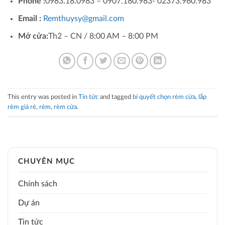
Phone :
0983.18.0983 – 0907.180.983- 02373.960.983
Email :
Remthuysy@gmail.com
Mở cửa:
Th2 – CN / 8:00 AM – 8:00 PM
This entry was posted in
Tin tức
and tagged
bí quyết chọn rèm cửa
,
lắp
rèm giá rẻ
,
rèm
,
rèm cửa
.
CHUYÊN MỤC
Chính sách
Dự án
Tin tức