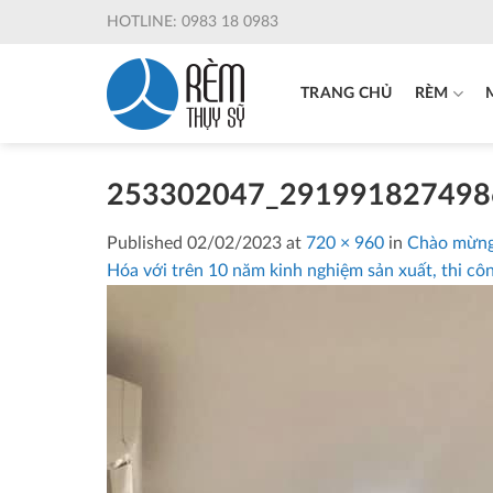
Skip
HOTLINE: 0983 18 0983
to
content
TRANG CHỦ
RÈM
253302047_291991827498
Published
02/02/2023
at
720 × 960
in
Chào mừng
Hóa với trên 10 năm kinh nghiệm sản xuất, thi cô