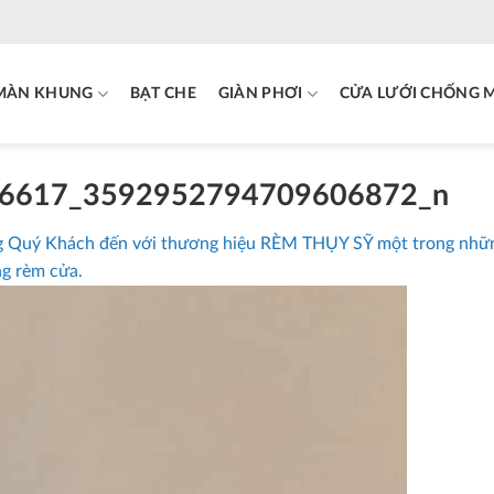
MÀN KHUNG
BẠT CHE
GIÀN PHƠI
CỬA LƯỚI CHỐNG 
6617_3592952794709606872_n
 Quý Khách đến với thương hiệu RÈM THỤY SỸ một trong nhữn
ng rèm cửa.