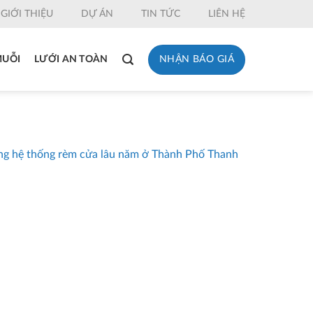
GIỚI THIỆU
DỰ ÁN
TIN TỨC
LIÊN HỆ
NHẬN BÁO GIÁ
MUỖI
LƯỚI AN TOÀN
g hệ thống rèm cửa lâu năm ở Thành Phố Thanh