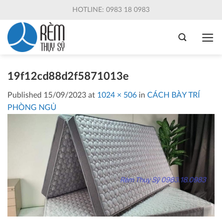
Skip
HOTLINE: 0983 18 0983
to
content
19f12cd88d2f5871013e
Published
15/09/2023
at
1024 × 506
in
CÁCH BÀY TRÍ
PHÒNG NGỦ