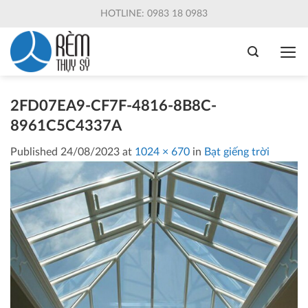
Skip
HOTLINE: 0983 18 0983
to
content
2FD07EA9-CF7F-4816-8B8C-
8961C5C4337A
Published
24/08/2023
at
1024 × 670
in
Bạt giếng trời