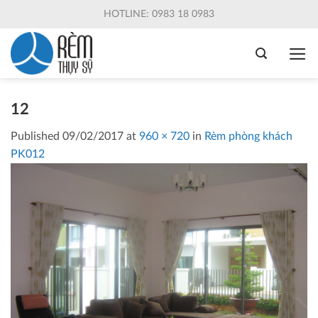
Skip
HOTLINE: 0983 18 0983
to
content
12
Published
09/02/2017
at
960 × 720
in
Rèm phòng khách
PK012