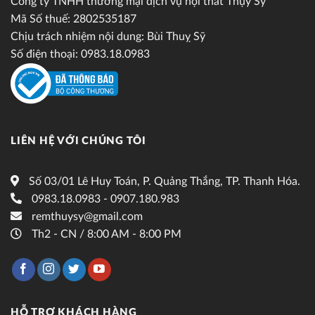
Công ty TNHH thương mại dịch vụ nội thất Thụy Sỹ
Mã Số thuế: 2802535187
Chịu trách nhiệm nội dung: Bùi Thuỵ Sỹ
Số điện thoại: 0983.18.0983
LIÊN HỆ VỚI CHÚNG TÔI
Số 03/01 Lê Huy Toán, P. Quảng Thắng, TP. Thanh Hóa.
0983.18.0983 - 0907.180.983
remthuysy@gmail.com
Th2 - CN / 8:00 AM - 8:00 PM
HỖ TRỢ KHÁCH HÀNG