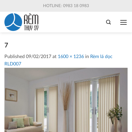
Skip
HOTLINE: 0983 18 0983
to
content
7
Published
09/02/2017
at
1600 × 1236
in
Rèm lá dọc
RLD007