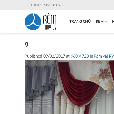
Skip
HOTLINE: 0983 18 0983
to
content
TRANG CHỦ
RÈM
9
Published
09/02/2017
at
960 × 720
in
Rèm vải R