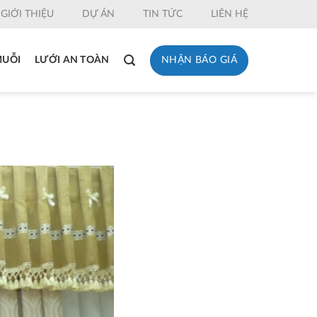
GIỚI THIỆU
DỰ ÁN
TIN TỨC
LIÊN HỆ
NHẬN BÁO GIÁ
MUỖI
LƯỚI AN TOÀN