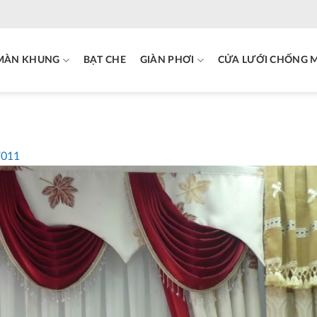
MÀN KHUNG
BẠT CHE
GIÀN PHƠI
CỬA LƯỚI CHỐNG 
V011