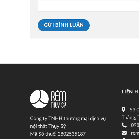
LIÊN H
Số 0
Thắng, 
Công ty TNHH thương mại dịch vụ
098
nội thất Thụy Sỹ
rem
Mã Số thuế: 2802535187