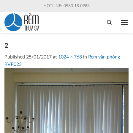
Skip
HOTLINE: 0983 18 0983
to
content
2
Published
25/01/2017
at
1024 × 768
in
Rèm văn phòng
RVP023