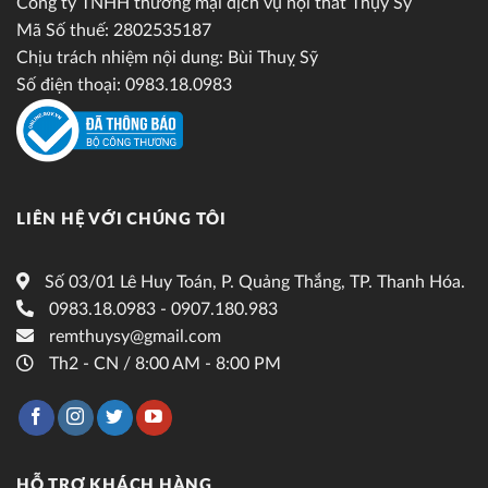
Công ty TNHH thương mại dịch vụ nội thất Thụy Sỹ
Mã Số thuế: 2802535187
Chịu trách nhiệm nội dung: Bùi Thuỵ Sỹ
Số điện thoại: 0983.18.0983
LIÊN HỆ VỚI CHÚNG TÔI
Số 03/01 Lê Huy Toán, P. Quảng Thắng, TP. Thanh Hóa.
0983.18.0983 - 0907.180.983
remthuysy@gmail.com
Th2 - CN / 8:00 AM - 8:00 PM
HỖ TRỢ KHÁCH HÀNG