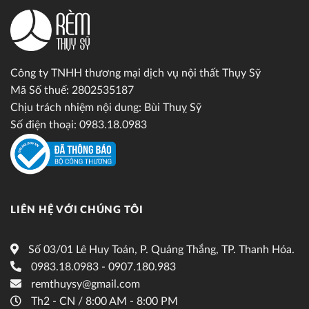
Công ty TNHH thương mại dịch vụ nội thất Thụy Sỹ
Mã Số thuế: 2802535187
Chịu trách nhiệm nội dung: Bùi Thuỵ Sỹ
Số điện thoại: 0983.18.0983
LIÊN HỆ VỚI CHÚNG TÔI
Số 03/01 Lê Huy Toán, P. Quảng Thắng, TP. Thanh Hóa.
0983.18.0983 - 0907.180.983
remthuysy@gmail.com
Th2 - CN / 8:00 AM - 8:00 PM