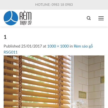
Skip
HOTLINE: 0983 18 0983
to
content
1
Published
25/01/2017
at
1000 × 1000
in
Rèm sáo gỗ
RSG011