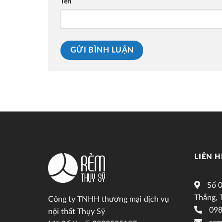
Tên
LIÊN H
Số 0
Thắng, 
Công ty TNHH thương mại dịch vụ
098
nội thất Thụy Sỹ