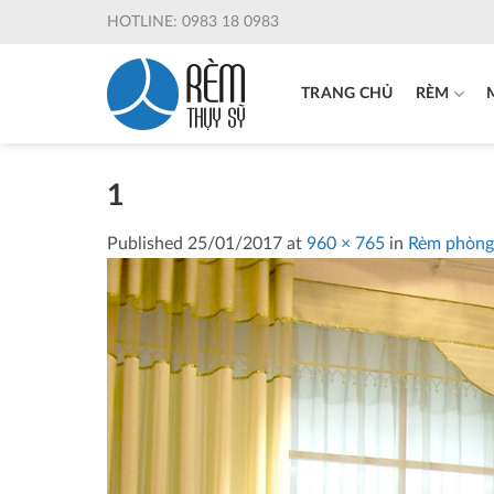
Skip
HOTLINE: 0983 18 0983
to
content
TRANG CHỦ
RÈM
1
Published
25/01/2017
at
960 × 765
in
Rèm phòng