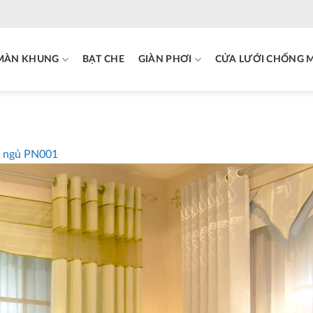
MÀN KHUNG
BẠT CHE
GIÀN PHƠI
CỬA LƯỚI CHỐNG 
 ngủ PN001