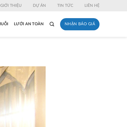
GIỚI THIỆU
DỰ ÁN
TIN TỨC
LIÊN HỆ
NHẬN BÁO GIÁ
MUỖI
LƯỚI AN TOÀN