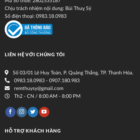
Mã Số thuế: 2802535187
Chịu trách nhiệm nội dung: Bùi Thuỵ Sỹ
Số điện thoại: 0983.18.0983
LIÊN HỆ VỚI CHÚNG TÔI
Số 03/01 Lê Huy Toán, P. Quảng Thắng, TP. Thanh Hóa.
0983.18.0983 - 0907.180.983
remthuysy@gmail.com
Th2 - CN / 8:00 AM - 8:00 PM
HỖ TRỢ KHÁCH HÀNG