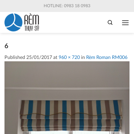
Skip
HOTLINE: 0983 18 0983
to
content
6
Published
25/01/2017
at
960 × 720
in
Rèm Roman RM006