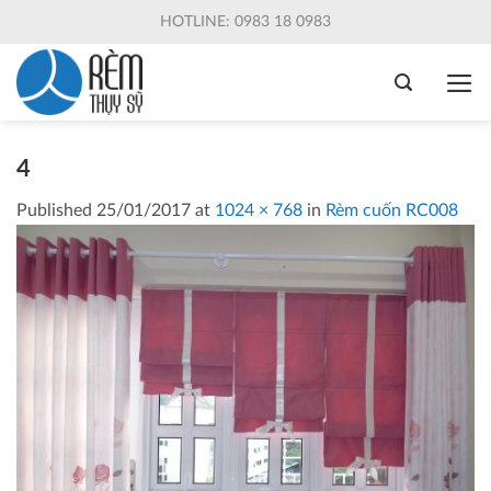
Skip
HOTLINE: 0983 18 0983
to
content
4
Published
25/01/2017
at
1024 × 768
in
Rèm cuốn RC008