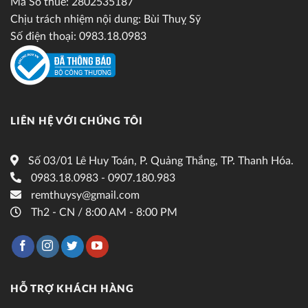
Mã Số thuế: 2802535187
Chịu trách nhiệm nội dung: Bùi Thuỵ Sỹ
Số điện thoại: 0983.18.0983
LIÊN HỆ VỚI CHÚNG TÔI
Số 03/01 Lê Huy Toán, P. Quảng Thắng, TP. Thanh Hóa.
0983.18.0983 - 0907.180.983
remthuysy@gmail.com
Th2 - CN / 8:00 AM - 8:00 PM
HỖ TRỢ KHÁCH HÀNG