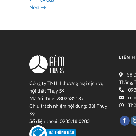
←
Previous
Next
→
LIÊN H
Số 0
Thắng, 
Công ty TNHH thương mại dịch vụ
098
nội thất Thụy Sỹ
rem
Mã Số thuế: 2802535187
Th2
Chịu trách nhiệm nội dung: Bùi Thuỵ
Sỹ
Số điện thoại: 0983.18.0983