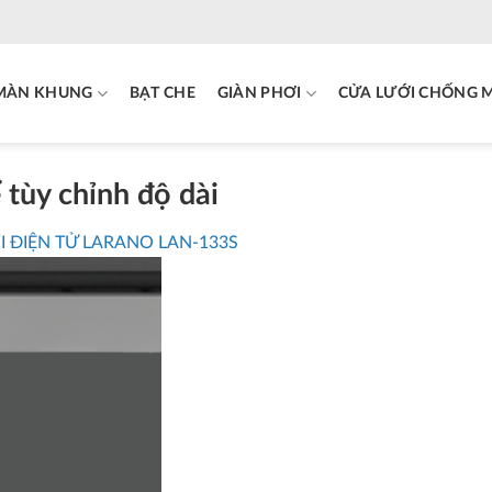
MÀN KHUNG
BẠT CHE
GIÀN PHƠI
CỬA LƯỚI CHỐNG 
tùy chỉnh độ dài
I ĐIỆN TỬ LARANO LAN-133S