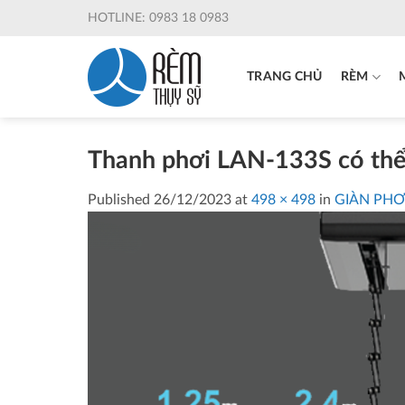
Skip
HOTLINE: 0983 18 0983
to
content
TRANG CHỦ
RÈM
Thanh phơi LAN-133S có thể 
Published
26/12/2023
at
498 × 498
in
GIÀN PHƠ