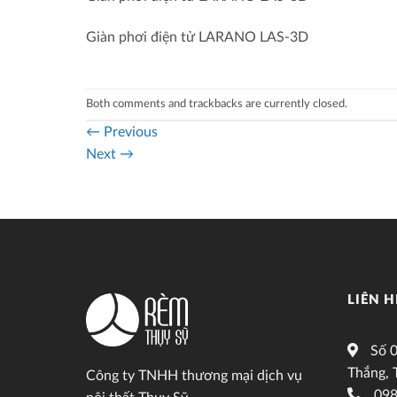
Giàn phơi điện tử LARANO LAS-3D
Both comments and trackbacks are currently closed.
←
Previous
Next
→
LIÊN H
Số 0
Thắng, 
Công ty TNHH thương mại dịch vụ
098