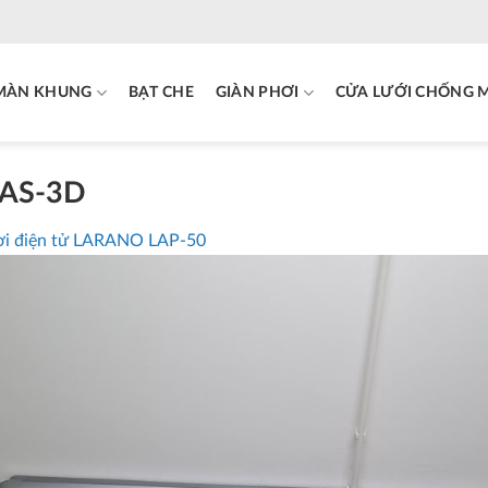
MÀN KHUNG
BẠT CHE
GIÀN PHƠI
CỬA LƯỚI CHỐNG 
LAS-3D
ơi điện tử LARANO LAP-50