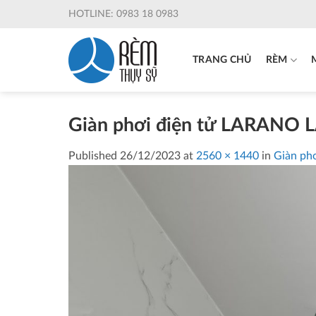
Skip
HOTLINE: 0983 18 0983
to
content
TRANG CHỦ
RÈM
Giàn phơi điện tử LARANO 
Published
26/12/2023
at
2560 × 1440
in
Giàn ph