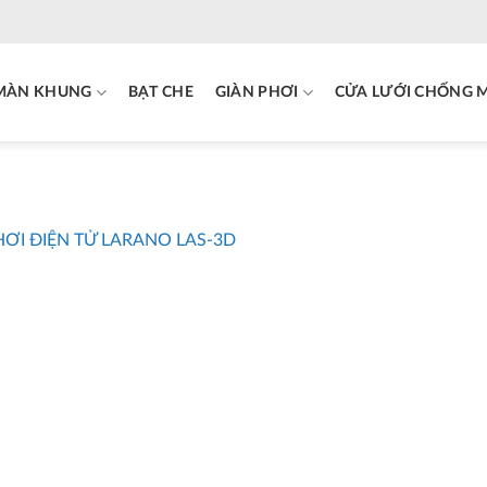
MÀN KHUNG
BẠT CHE
GIÀN PHƠI
CỬA LƯỚI CHỐNG 
HƠI ĐIỆN TỬ LARANO LAS-3D