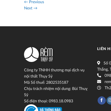
←
Previous
Next
→
LIÊN H
Số 0
Thắng, 
Công ty TNHH thương mại dịch vụ
098
nội thất Thụy Sỹ
rem
Mã Số thuế: 2802535187
Th2
Chịu trách nhiệm nội dung: Bùi Thuỵ
Sỹ
Số điện thoại: 0983.18.0983