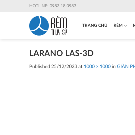
Skip
HOTLINE: 0983 18 0983
to
content
TRANG CHỦ
RÈM
LARANO LAS-3D
Published
25/12/2023
at
1000 × 1000
in
GIÀN P