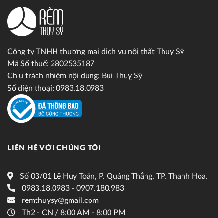
Công ty TNHH thương mại dịch vụ nội thất Thụy Sỹ
Mã Số thuế: 2802535187
Chịu trách nhiệm nội dung: Bùi Thuỵ Sỹ
Số điện thoại: 0983.18.0983
LIÊN HỆ VỚI CHÚNG TÔI
Số 03/01 Lê Huy Toán, P. Quảng Thắng, TP. Thanh Hóa.
0983.18.0983 - 0907.180.983
remthuysy@gmail.com
Th2 - CN / 8:00 AM - 8:00 PM