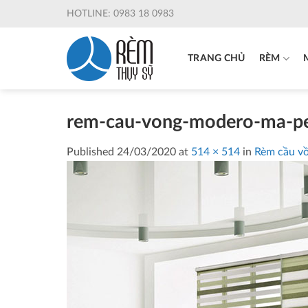
Skip
HOTLINE: 0983 18 0983
to
content
TRANG CHỦ
RÈM
rem-cau-vong-modero-ma-pe
Published
24/03/2020
at
514 × 514
in
Rèm cầu v