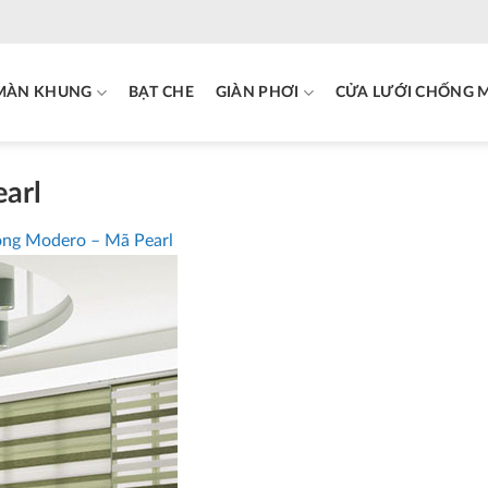
MÀN KHUNG
BẠT CHE
GIÀN PHƠI
CỬA LƯỚI CHỐNG 
arl
ồng Modero – Mã Pearl