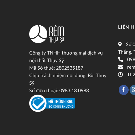
LIÊN H
Số 0
Thắng, 
Công ty TNHH thương mại dịch vụ
098
nội thất Thụy Sỹ
rem
Mã Số thuế: 2802535187
Th2
Chịu trách nhiệm nội dung: Bùi Thuỵ
Sỹ
Số điện thoại: 0983.18.0983