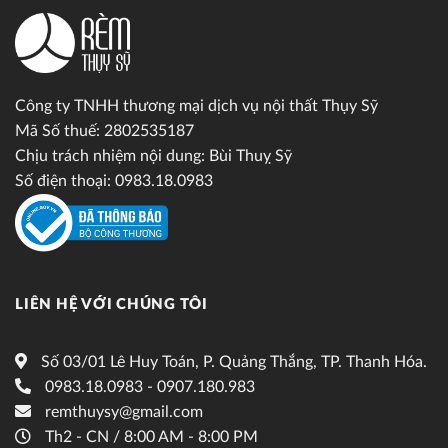
Công ty TNHH thương mại dịch vụ nội thất Thụy Sỹ
Mã Số thuế: 2802535187
Chịu trách nhiệm nội dung: Bùi Thuỵ Sỹ
Số điện thoại: 0983.18.0983
LIÊN HỆ VỚI CHÚNG TÔI
Số 03/01 Lê Huy Toán, P. Quảng Thắng, TP. Thanh Hóa.
0983.18.0983 - 0907.180.983
remthuysy@gmail.com
Th2 - CN / 8:00 AM - 8:00 PM