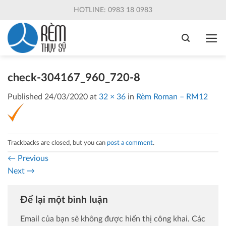
Skip
HOTLINE: 0983 18 0983
to
content
check-304167_960_720-8
Published
24/03/2020
at
32 × 36
in
Rèm Roman – RM12
Trackbacks are closed, but you can
post a comment
.
←
Previous
Next
→
Để lại một bình luận
Email của bạn sẽ không được hiển thị công khai.
Các