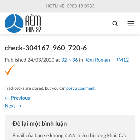
Skip
HOTLINE: 0983 18 0983
to
content
check-304167_960_720-6
Published
24/03/2020
at
32 × 36
in
Rèm Roman – RM12
Trackbacks are closed, but you can
post a comment
.
←
Previous
Next
→
Để lại một bình luận
Email của bạn sẽ không được hiển thị công khai.
Các