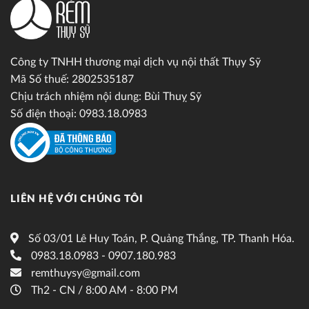
Công ty TNHH thương mại dịch vụ nội thất Thụy Sỹ
Mã Số thuế: 2802535187
Chịu trách nhiệm nội dung: Bùi Thuỵ Sỹ
Số điện thoại: 0983.18.0983
LIÊN HỆ VỚI CHÚNG TÔI
Số 03/01 Lê Huy Toán, P. Quảng Thắng, TP. Thanh Hóa.
0983.18.0983 - 0907.180.983
remthuysy@gmail.com
Th2 - CN / 8:00 AM - 8:00 PM