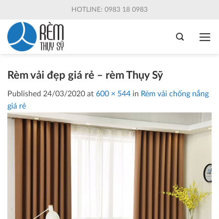
Skip
HOTLINE: 0983 18 0983
to
content
Rèm vải đẹp giá rẻ – rèm Thụy Sỹ
Published
24/03/2020
at
600 × 544
in
Rèm vải chống nắng
giá rẻ