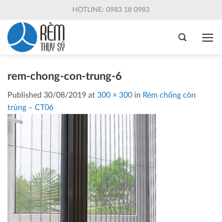
Skip
HOTLINE: 0983 18 0983
to
content
rem-chong-con-trung-6
Published
30/08/2019
at
300 × 300
in
Rèm chống côn
trùng – CT06