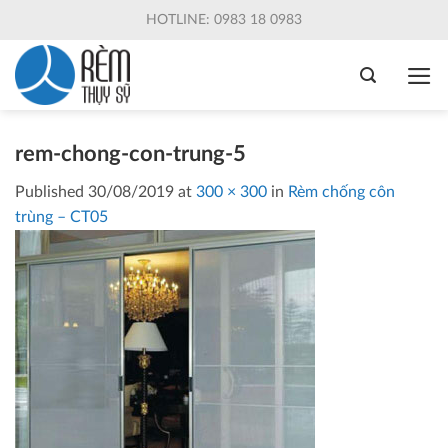
Skip
HOTLINE: 0983 18 0983
to
content
rem-chong-con-trung-5
Published
30/08/2019
at
300 × 300
in
Rèm chống côn
trùng – CT05