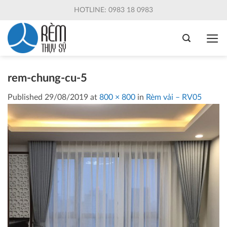
Skip
HOTLINE: 0983 18 0983
to
content
rem-chung-cu-5
Published
29/08/2019
at
800 × 800
in
Rèm vải – RV05