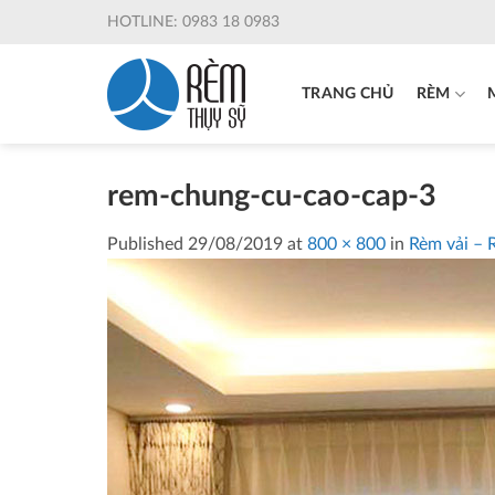
Skip
HOTLINE: 0983 18 0983
to
content
TRANG CHỦ
RÈM
rem-chung-cu-cao-cap-3
Published
29/08/2019
at
800 × 800
in
Rèm vải –