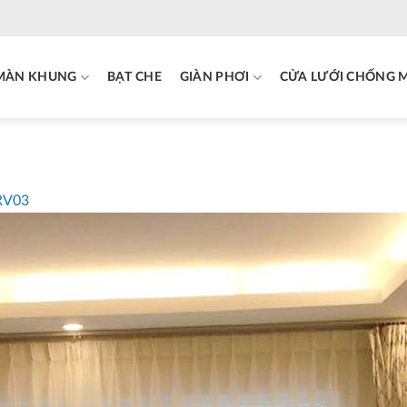
MÀN KHUNG
BẠT CHE
GIÀN PHƠI
CỬA LƯỚI CHỐNG 
 RV03