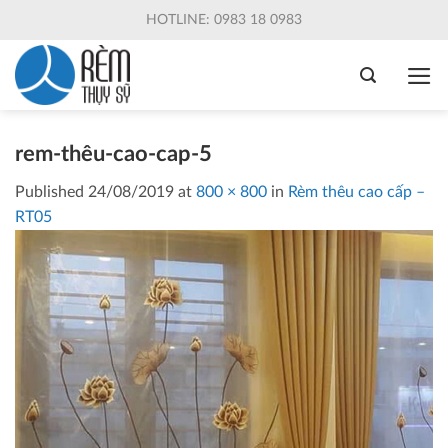
Skip
HOTLINE: 0983 18 0983
to
content
rem-thêu-cao-cap-5
Published
24/08/2019
at
800 × 800
in
Rèm thêu cao cấp –
RT05