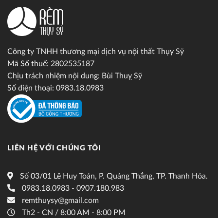
Công ty TNHH thương mại dịch vụ nội thất Thụy Sỹ
Mã Số thuế: 2802535187
Chịu trách nhiệm nội dung: Bùi Thuỵ Sỹ
Số điện thoại: 0983.18.0983
LIÊN HỆ VỚI CHÚNG TÔI
Số 03/01 Lê Huy Toán, P. Quảng Thắng, TP. Thanh Hóa.
0983.18.0983 - 0907.180.983
remthuysy@gmail.com
Th2 - CN / 8:00 AM - 8:00 PM