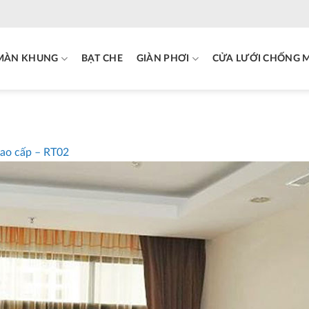
MÀN KHUNG
BẠT CHE
GIÀN PHƠI
CỬA LƯỚI CHỐNG 
ao cấp – RT02