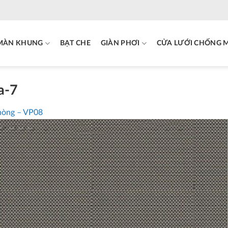
MÀN KHUNG
BẠT CHE
GIÀN PHƠI
CỬA LƯỚI CHỐNG 
a-7
hòng – VP08