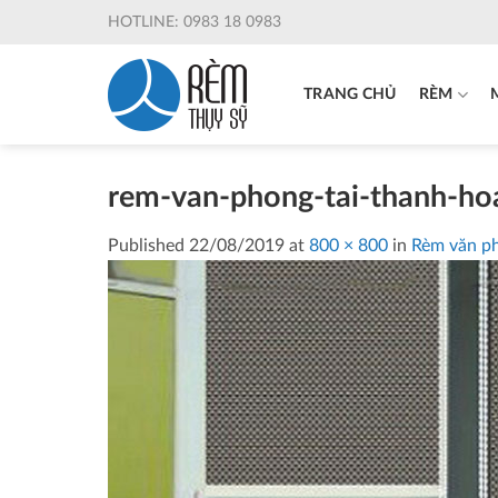
Skip
HOTLINE: 0983 18 0983
to
content
TRANG CHỦ
RÈM
rem-van-phong-tai-thanh-ho
Published
22/08/2019
at
800 × 800
in
Rèm văn p