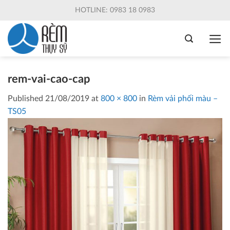
Skip
HOTLINE: 0983 18 0983
to
content
rem-vai-cao-cap
Published
21/08/2019
at
800 × 800
in
Rèm vải phối màu –
TS05