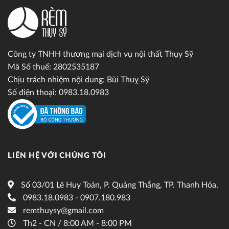
Công ty TNHH thương mại dịch vụ nội thất Thụy Sỹ
Mã Số thuế: 2802535187
Chịu trách nhiệm nội dung: Bùi Thuỵ Sỹ
Số điện thoại: 0983.18.0983
LIÊN HỆ VỚI CHÚNG TÔI
Số 03/01 Lê Huy Toán, P. Quảng Thắng, TP. Thanh Hóa.
0983.18.0983 - 0907.180.983
remthuysy@gmail.com
Th2 - CN / 8:00 AM - 8:00 PM