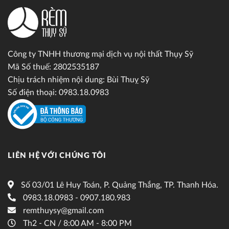
Công ty TNHH thương mại dịch vụ nội thất Thụy Sỹ
Mã Số thuế: 2802535187
Chịu trách nhiệm nội dung: Bùi Thuỵ Sỹ
Số điện thoại: 0983.18.0983
LIÊN HỆ VỚI CHÚNG TÔI
Số 03/01 Lê Huy Toán, P. Quảng Thắng, TP. Thanh Hóa.
0983.18.0983 - 0907.180.983
remthuysy@gmail.com
Th2 - CN / 8:00 AM - 8:00 PM