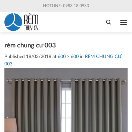
Skip
HOTLINE: 0983 18 0983
to
content
rèm chung cư 003
Published
18/03/2018
at
600 × 600
in
RÈM CHUNG CƯ
003