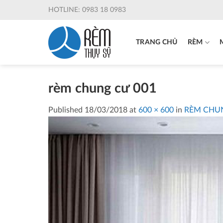
Skip
HOTLINE: 0983 18 0983
to
content
TRANG CHỦ
RÈM
rèm chung cư 001
Published
18/03/2018
at
600 × 600
in
RÈM CHUN