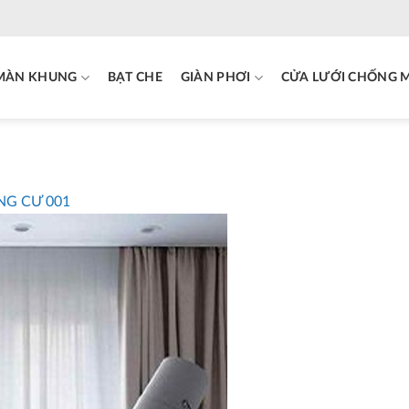
MÀN KHUNG
BẠT CHE
GIÀN PHƠI
CỬA LƯỚI CHỐNG 
G CƯ 001