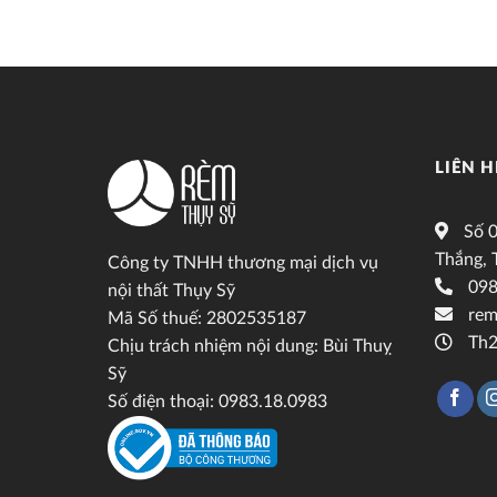
LIÊN H
Số 0
Thắng, 
Công ty TNHH thương mại dịch vụ
098
nội thất Thụy Sỹ
rem
Mã Số thuế: 2802535187
Th2
Chịu trách nhiệm nội dung: Bùi Thuỵ
Sỹ
Số điện thoại: 0983.18.0983