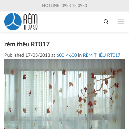
Skip
HOTLINE: 0983 18 0983
to
content
rèm thêu RT017
Published
17/03/2018
at
600 × 600
in
RÈM THÊU RT017