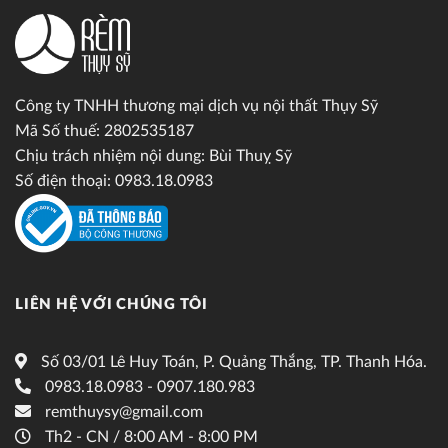
Công ty TNHH thương mại dịch vụ nội thất Thụy Sỹ
Mã Số thuế: 2802535187
Chịu trách nhiệm nội dung: Bùi Thuỵ Sỹ
Số điện thoại: 0983.18.0983
LIÊN HỆ VỚI CHÚNG TÔI
Số 03/01 Lê Huy Toán, P. Quảng Thắng, TP. Thanh Hóa.
0983.18.0983 - 0907.180.983
remthuysy@gmail.com
Th2 - CN / 8:00 AM - 8:00 PM