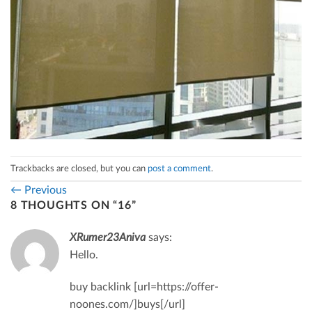
Trackbacks are closed, but you can
post a comment
.
←
Previous
8 THOUGHTS ON “
16
”
XRumer23Aniva
says:
Hello.
buy backlink [url=https://offer-
noones.com/]buys[/url]