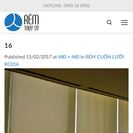
Skip
HOTLINE: 0983 18 0983
to
content
16
Published
15/02/2017
at
480 × 480
in
RÈM CUỐN LƯỚI
RC016