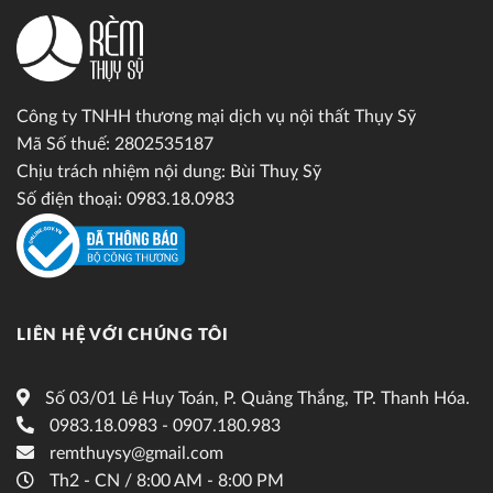
Công ty TNHH thương mại dịch vụ nội thất Thụy Sỹ
Mã Số thuế: 2802535187
Chịu trách nhiệm nội dung: Bùi Thuỵ Sỹ
Số điện thoại: 0983.18.0983
LIÊN HỆ VỚI CHÚNG TÔI
Số 03/01 Lê Huy Toán, P. Quảng Thắng, TP. Thanh Hóa.
0983.18.0983 - 0907.180.983
remthuysy@gmail.com
Th2 - CN / 8:00 AM - 8:00 PM