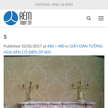
Skip
HOTLINE: 0983 18 0983
to
content
5
Published
10/02/2017
at
480 × 480
in
GIẤY DÁN TƯỜNG
HOA VĂN CỔ ĐIỂN DT-005