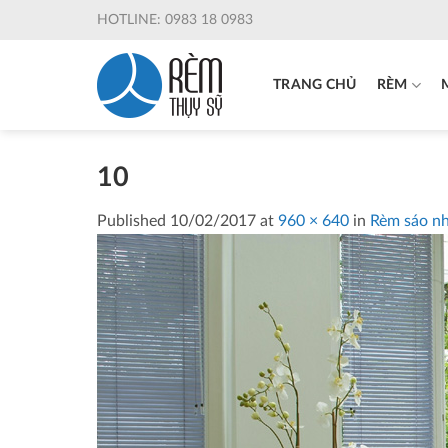
Skip
HOTLINE: 0983 18 0983
to
content
TRANG CHỦ
RÈM
10
Published
10/02/2017
at
960 × 640
in
Rèm sáo n