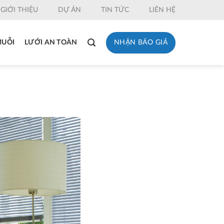
GIỚI THIỆU
DỰ ÁN
TIN TỨC
LIÊN HỆ
NHẬN BÁO GIÁ
MUỖI
LƯỚI AN TOÀN